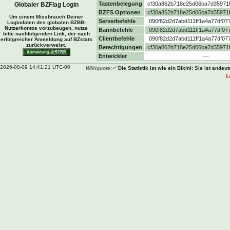
Tastenbelegung
cf30a862b718e25d06ba7d35971f
Globaler BZFlag Login
BZFS Optionen
cf30a862b718e25d06ba7d35971f
Um einem Missbrauch Deiner
Serverbefehle
090f82d2d7abd111ff1a4a77df07
Logindaten des globalen BZBB-
Nutzerkontos vorzubeugen, nutze
Bannbefehle
090f82d2d7abd111ff1a4a77df07
bitte nachfolgenden Link, der nach
Clientbefehle
090f82d2d7abd111ff1a4a77df07
erfolgreicher Anmeldung auf BZstats
zurückverweist.
Berechtigungen
cf30a862b718e25d06ba7d35971f
Entwickler
---
2026-08-09 14:41:21 UTC-00
Wikiquote:
“
Die Statistik ist wie ein Bikini: Sie ist and
L