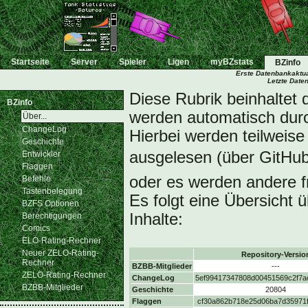
Startseite
Server
Spieler
Ligen
myBZstats
BZinfo
Erste Datenbankaktua
Letzte Date
Diese Rubrik beinhaltet
BZinfo
werden automatisch durch
Über...
ChangeLog
Hierbei werden teilweis
Geschichte
ausgelesen (über GitHu
Entwickler
Flaggen
oder es werden andere f
Befehle
Tastenbelegung
Es folgt eine Übersicht 
BZFS Optionen
Inhalte:
Berechtigungen
Comics
ELO-Rating-Rechner
Neuer ZELO-Rating-
Repository-Versio
Rechner
BZBB-Mitglieder
---
ZELO-Rating-Rechner
ChangeLog
5ef99417347808d00451569c2f7a
BZBB-Mitglieder
Geschichte
20804
Flaggen
cf30a862b718e25d06ba7d35971f